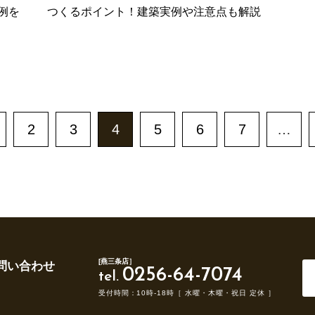
例を
つくるポイント！建築実例や注意点も解説
2
3
4
5
6
7
…
[燕三条店］
問い合わせ
0256-64-7074
tel.
受付時間：10時-18時［ 水曜・木曜・祝日 定休 ］