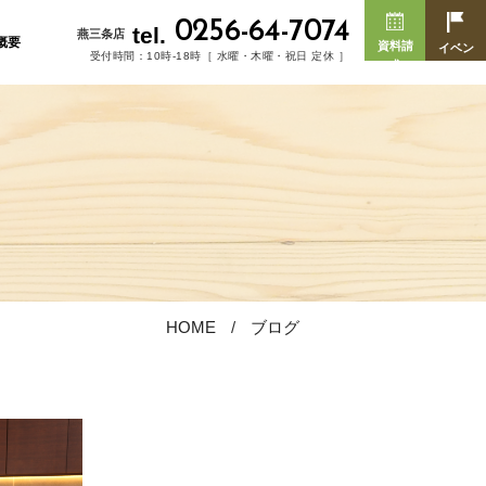
0256-64-7074
tel.
燕三条店
概要
資料請
イベン
受付時間：10時-18時［ 水曜・木曜・祝日 定休 ］
求
ト
HOME
ブログ