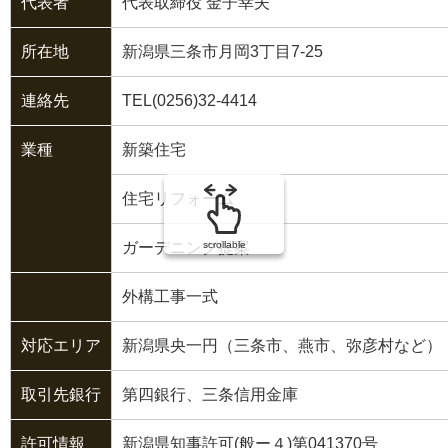
代表者
代表取締役 金子幸夫
所在地
新潟県三条市月岡3丁目7-25
連絡先
TEL(0256)32-4414
業種
新築住宅
住宅リフォーム
ガーデニング提案
scrollable
外構工事一式
対応エリア
新潟県央一円（三条市、燕市、弥彦村など）
取引先銀行
第四銀行、三条信用金庫
許可情報
新潟県知事許可(般ー４)第041370号