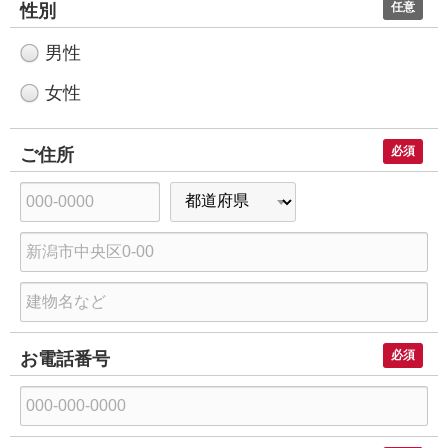
任意
性別
男性
女性
必須
ご住所
郵
都
便
道
市
番
府
区
号
県
建
町
物
村
必須
お電話番号
名
、
番
地