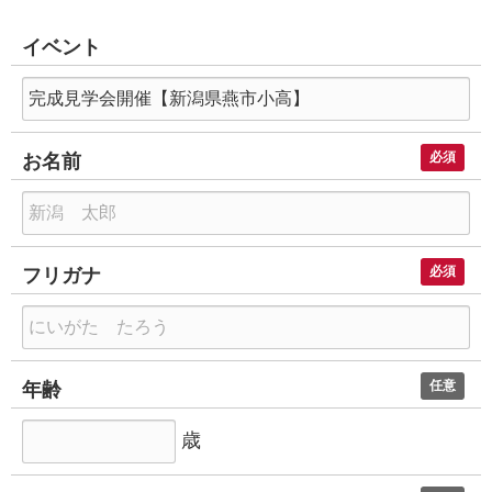
イベント
必須
お名前
お
名
必須
フリガナ
前
フ
リ
任意
年齢
ガ
ナ
年
歳
齢