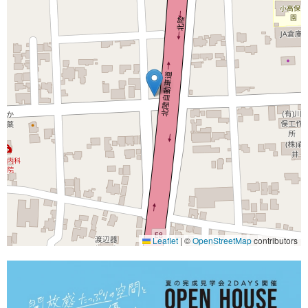
Leaflet
|
©
OpenStreetMap
contributors