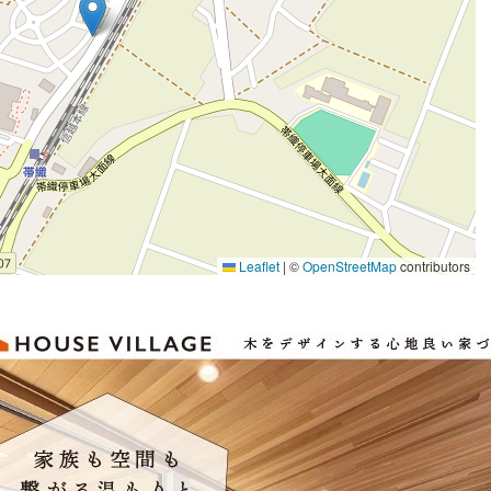
Leaflet
|
©
OpenStreetMap
contributors