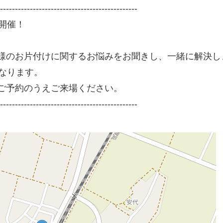
----------------------------------------------
開催！
様のお片付けに関するお悩みをお聞きし、一緒に解決し
なります。
ご予約のうえご来場ください。
----------------------------------------------