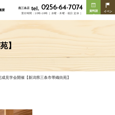
0256-64-7074
tel.
燕三条店
概要
資料請
イベン
受付時間：10時-18時［ 水曜・木曜・祝日 定休 ］
求
ト
街苑】
完成見学会開催【新潟県三条市帯織街苑】