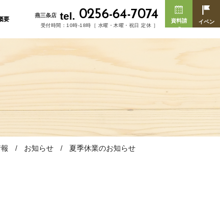
0256-64-7074
tel.
燕三条店
概要
資料請
イベン
受付時間：10時-18時［ 水曜・木曜・祝日 定休 ］
求
ト
情報
お知らせ
夏季休業のお知らせ