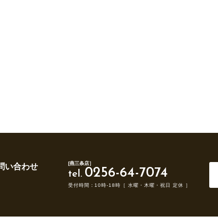
[燕三条店］
問い合わせ
0256-64-7074
tel.
受付時間：10時-18時［ 水曜・木曜・祝日 定休 ］