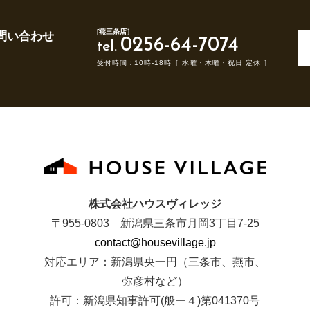
[燕三条店］
問い合わせ
0256-64-7074
tel.
受付時間：10時-18時［ 水曜・木曜・祝日 定休 ］
株式会社ハウスヴィレッジ
〒955-0803 新潟県三条市月岡3丁目7-25
contact@housevillage.jp
対応エリア：新潟県央一円（三条市、燕市、
弥彦村など）
許可：新潟県知事許可(般ー４)第041370号