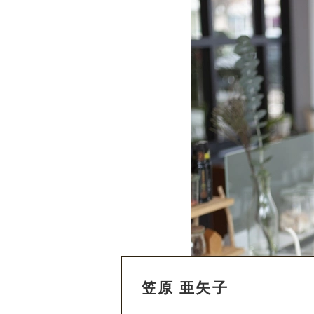
笠原 亜矢子