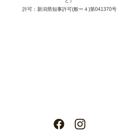
ど）
許可：新潟県知事許可(般ー４)第041370号