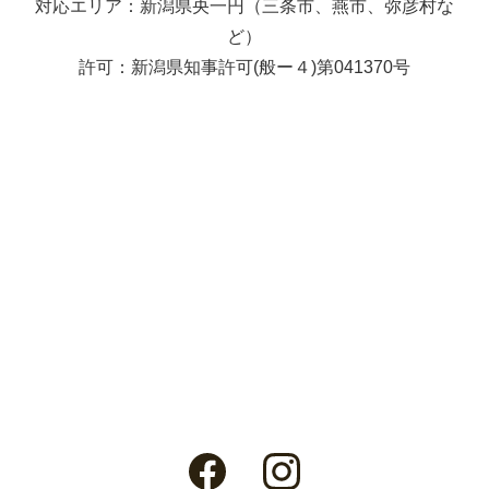
対応エリア：新潟県央一円（三条市、燕市、弥彦村な
ど）
許可：新潟県知事許可(般ー４)第041370号