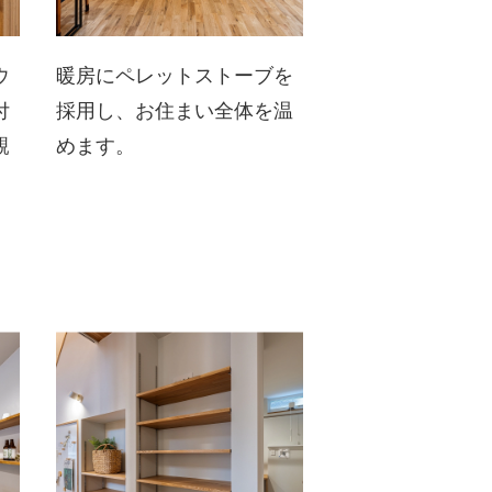
ウ
暖房にペレットストーブを
付
採用し、お住まい全体を温
親
めます。
。