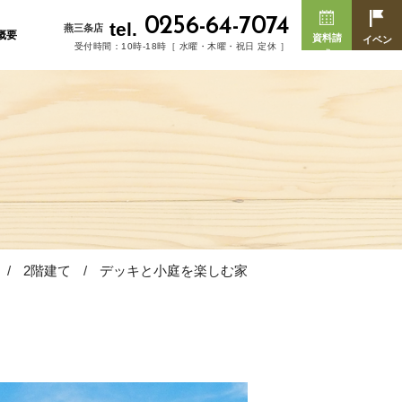
0256-64-7074
tel.
燕三条店
概要
資料請
イベン
受付時間：10時-18時［ 水曜・木曜・祝日 定休 ］
求
ト
2階建て
デッキと小庭を楽しむ家