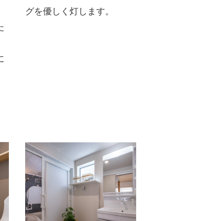
グを優しく灯します。
た
。
に