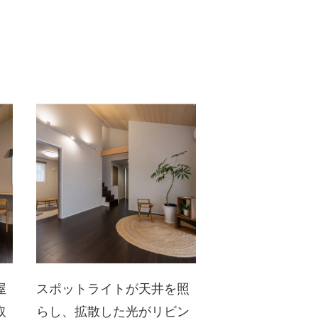
屋
スポットライトが天井を照
取
らし、拡散した光がリビン