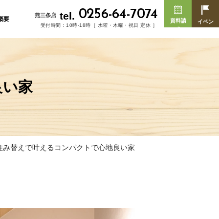
0256-64-7074
tel.
燕三条店
概要
資料請
イベン
受付時間：10時-18時［ 水曜・木曜・祝日 定休 ］
求
ト
良い家
住み替えで叶えるコンパクトで心地良い家