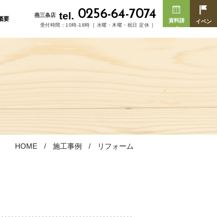
0256-64-7074
tel.
燕三条店
概要
資料請
イベン
受付時間：10時-18時［ 水曜・木曜・祝日 定休 ］
求
ト
HOME
施工事例
リフォーム