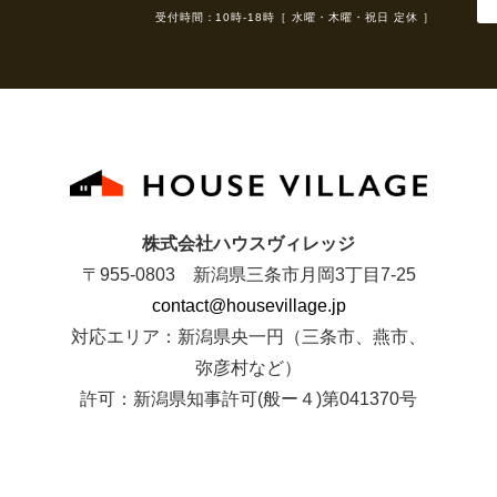
受付時間：10時-18時［ 水曜・木曜・祝日 定休 ］
株式会社ハウスヴィレッジ
〒955-0803 新潟県三条市月岡3丁目7-25
contact@housevillage.jp
対応エリア：新潟県央一円（三条市、燕市、
弥彦村など）
許可：新潟県知事許可(般ー４)第041370号